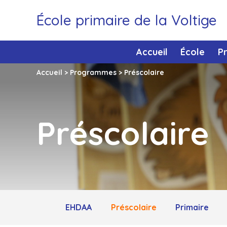
École primaire de la Voltige
Accueil
École
P
Accueil
>
Programmes
>
Préscolaire
Préscolaire
EHDAA
Préscolaire
Primaire