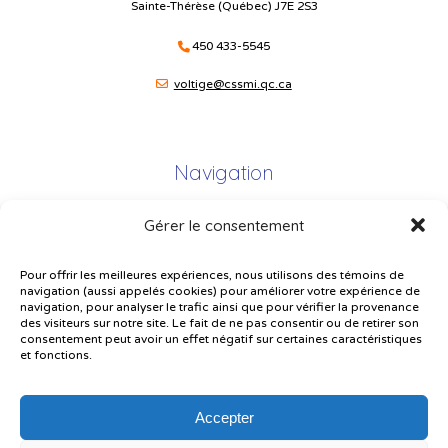
Sainte-Thérèse (Québec) J7E 2S3
450 433-5545
voltige@cssmi.qc.ca
Navigation
Gérer le consentement
Plan du site
Portail Parents
Pour offrir les meilleures expériences, nous utilisons des témoins de
navigation (aussi appelés cookies) pour améliorer votre expérience de
Plainte – service à l’élève
navigation, pour analyser le trafic ainsi que pour vérifier la provenance
des visiteurs sur notre site. Le fait de ne pas consentir ou de retirer son
Politique de confidentialité
consentement peut avoir un effet négatif sur certaines caractéristiques
et fonctions.
Accepter