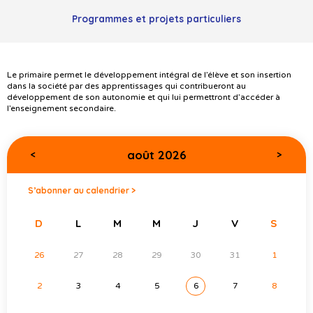
Programmes et projets particuliers
Le primaire permet le développement intégral de l’élève et son insertion
dans la société par des apprentissages qui contribueront au
développement de son autonomie et qui lui permettront d’accéder à
l’enseignement secondaire.
août 2026
<
>
S’abonner au calendrier >
D
L
M
M
J
V
S
26
27
28
29
30
31
1
2
3
4
5
6
7
8